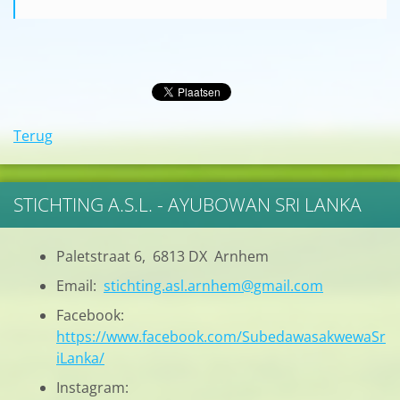
Terug
STICHTING A.S.L. - AYUBOWAN SRI LANKA
Paletstraat 6, 6813 DX Arnhem
Email:
stichting.asl.arnhem@gmail.com
Facebook:
https://www.facebook.com/SubedawasakwewaSr
iLanka/
Instagram: