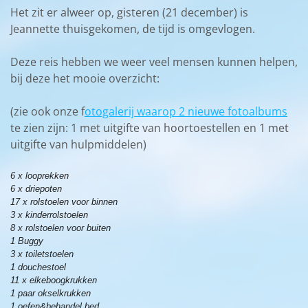
Het zit er alweer op, gisteren (21 december) is
Jeannette thuisgekomen, de tijd is omgevlogen.
Deze reis hebben we weer veel mensen kunnen helpen,
bij deze het mooie overzicht:
(zie ook onze f
otogalerij waarop 2 nieuwe fotoalbums
te zien zijn: 1 met uitgifte van hoortoestellen en 1 met
uitgifte van hulpmiddelen)
6 x looprekken
6 x driepoten
17 x rolstoelen voor binnen
3 x kinderrolstoelen
8 x rolstoelen voor buiten
1 Buggy
3 x toiletstoelen
1 douchestoel
11 x elkeboogkrukken
1 paar okselkrukken
1 oefen&behandel bed