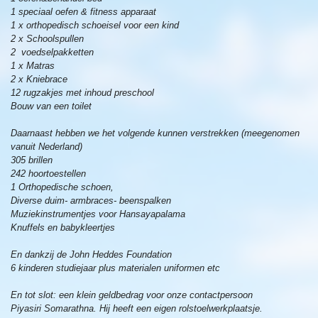
1 speciaal oefen & fitness apparaat
1 x orthopedisch schoeisel voor een kind
2 x Schoolspullen
2 voedselpakketten
1 x Matras
2 x Kniebrace
12 rugzakjes met inhoud preschool
Bouw van een toilet
Daarnaast hebben we het volgende kunnen verstrekken (meegenomen
vanuit Nederland)
305 brillen
242 hoortoestellen
1 Orthopedische schoen,
Diverse duim- armbraces- beenspalken
Muziekinstrumentjes voor Hansayapalama
Knuffels en babykleertjes
En dankzij de John Heddes Foundation
6 kinderen studiejaar plus materialen uniformen etc
En tot slot: een klein geldbedrag voor onze contactpersoon
Piyasiri Somarathna. Hij heeft een eigen rolstoelwerkplaatsje.