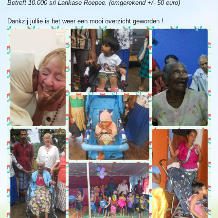
Betreft 10.000 sri Lankase Roepee. (omgerekend +/- 50 euro)
Dankzij jullie is het weer een mooi overzicht geworden !