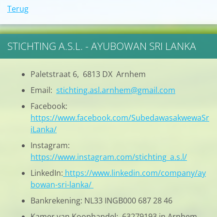
Terug
STICHTING A.S.L. - AYUBOWAN SRI LANKA
Paletstraat 6, 6813 DX Arnhem
Email:
stichting.asl.arnhem@gmail.com
Facebook:
https://www.facebook.com/SubedawasakwewaSr
iLanka/
Instagram:
https://www.instagram.com/stichting_a.s.l/
LinkedIn:
https://www.linkedin.com/company/ay
bowan-sri-lanka/
Bankrekening: NL33 INGB000 687 28 46
Kamer van Koophandel: 63279193 in Arnhem