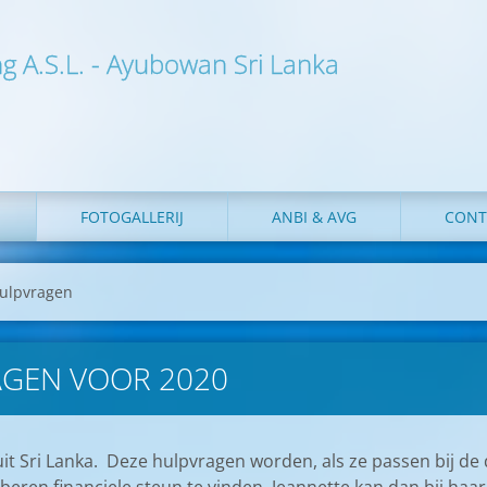
ng A.S.L. - Ayubowan Sri Lanka
FOTOGALLERIJ
ANBI & AVG
CONT
ulpvragen
GEN VOOR 2020
uit Sri Lanka. Deze hulpvragen worden, als ze passen bij de d