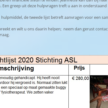
beren financiele steun te vinden. Jeannette kan dan bij haa
 Een greep uit deze hulpvragen treft u aan in onderstaand 
n hulpmiddel, de tweede lijst betreft aanvragen voor een san
spreekt en wilt u ons daarin helpen; neem dan gerust contac
vraag.