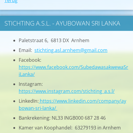
Terug
STICHTING A.S.L. - AYUBOWAN SRI LANKA
Paletstraat 6, 6813 DX Arnhem
Email:
stichting.asl.arnhem@gmail.com
Facebook:
https://www.facebook.com/SubedawasakwewaSr
iLanka/
Instagram:
https://www.instagram.com/stichting_a.s.l/
LinkedIn:
https://www.linkedin.com/company/ay
bowan-sri-lanka/
Bankrekening: NL33 INGB000 687 28 46
Kamer van Koophandel: 63279193 in Arnhem