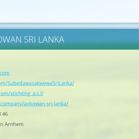
BOWAN SRI LANKA
.com
com/SubedawasakwewaSriLanka/
om/stichting_a.s.l/
/company/aybowan-sri-lanka/
8 46
in Arnhem