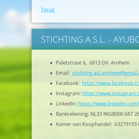
Terug
STICHTING A.S.L. - AYU
Paletstraat 6, 6813 DX Arnhem
Email:
stichting.asl.arnhem@gmail
Facebook:
https://www.facebook.
Instagram:
https://www.instagram.c
LinkedIn:
https://www.linkedin.com
Bankrekening: NL33 INGB000 687 2
Kamer van Koophandel: 63279193 