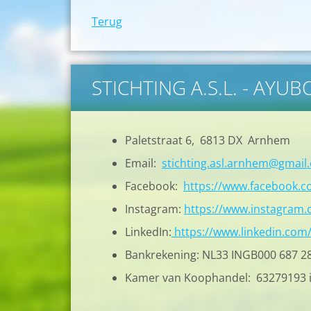
Terug
STICHTING A.S.L. - AYU
Paletstraat 6, 6813 DX Arnhem
Email:
stichting.asl.arnhem@gmail
Facebook:
https://www.facebook.
Instagram:
https://www.instagram.c
LinkedIn:
https://www.linkedin.com
Bankrekening: NL33 INGB000 687 2
Kamer van Koophandel: 63279193 