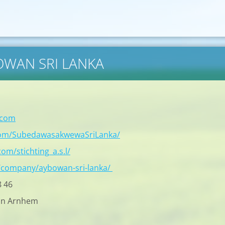
BOWAN SRI LANKA
.com
com/SubedawasakwewaSriLanka/
om/stichting_a.s.l/
/company/aybowan-sri-lanka/
8 46
in Arnhem