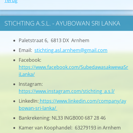
Terug
STICHTING A.S.L. - AYUBOWAN SRI LANKA
Paletstraat 6, 6813 DX Arnhem
Email:
stichting.asl.arnhem@gmail.com
Facebook:
https://www.facebook.com/SubedawasakwewaSr
iLanka/
Instagram:
https://www.instagram.com/stichting_a.s.l/
LinkedIn:
https://www.linkedin.com/company/ay
bowan-sri-lanka/
Bankrekening: NL33 INGB000 687 28 46
Kamer van Koophandel: 63279193 in Arnhem