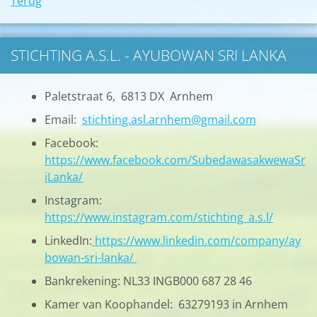
Terug
STICHTING A.S.L. - AYUBOWAN SRI LANKA
Paletstraat 6, 6813 DX Arnhem
Email:
stichting.asl.arnhem@gmail.com
Facebook:
https://www.facebook.com/SubedawasakwewaSr
iLanka/
Instagram:
https://www.instagram.com/stichting_a.s.l/
LinkedIn:
https://www.linkedin.com/company/ay
bowan-sri-lanka/
Bankrekening: NL33 INGB000 687 28 46
Kamer van Koophandel: 63279193 in Arnhem