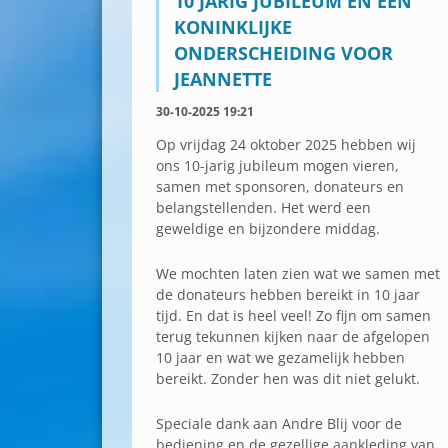
10 JARIG JUBILEUM EN EEN
KONINKLIJKE
ONDERSCHEIDING VOOR
JEANNETTE
30-10-2025 19:21
Op vrijdag 24 oktober 2025 hebben wij
ons 10-jarig jubileum mogen vieren,
samen met sponsoren, donateurs en
belangstellenden. Het werd een
geweldige en bijzondere middag.
We mochten laten zien wat we samen met
de donateurs hebben bereikt in 10 jaar
tijd. En dat is heel veel! Zo fijn om samen
terug tekunnen kijken naar de afgelopen
10 jaar en wat we gezamelijk hebben
bereikt. Zonder hen was dit niet gelukt.
Speciale dank aan Andre Blij voor de
bediening en de gezellige aankleding van