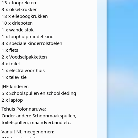
13 x looprekken
3 x okselkrukken
18 x elleboogkrukken
10 x driepoten
1 x wandelstok
1 x loophulpmiddel kind
3 x speciale kinderrolstoelen
1 x fiets
2 x Voedselpakketten
4 x toilet
1 x electra voor huis
1 x televisie
JHF kinderen
5 x Schoolspullen en schoolkleding
2 x laptop
Tehuis Polonnaruwa:
Onder andere Schoonmaakspullen,
toiletspullen, maandverband etc.
Vanuit NL meegenomen: