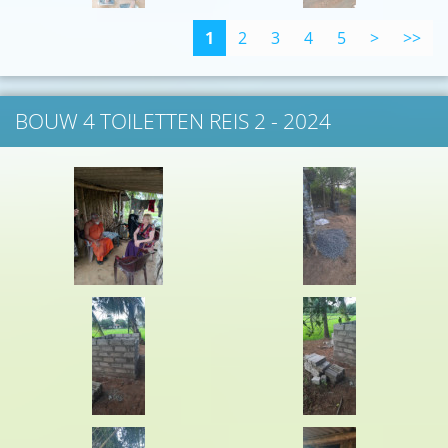
1
2
3
4
5
>
>>
BOUW 4 TOILETTEN REIS 2 - 2024