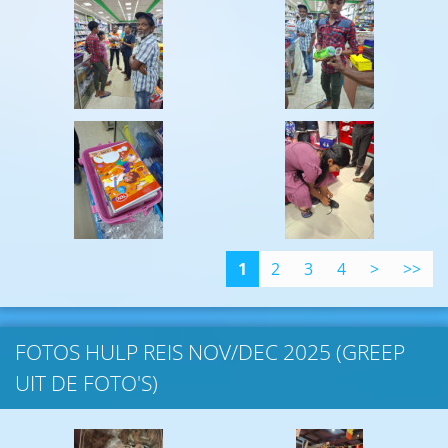
1
2
3
4
>
>>
FOTOS HULP REIS NOV/DEC 2025 (GREEP
UIT DE FOTO'S)