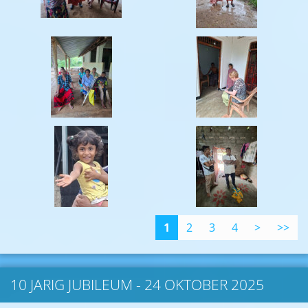
1
2
3
4
>
>>
10 JARIG JUBILEUM - 24 OKTOBER 2025