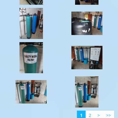
1
2
>
>>