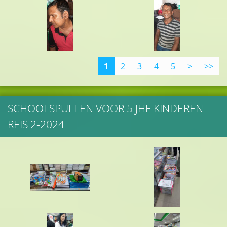
1
2
3
4
5
>
>>
SCHOOLSPULLEN VOOR 5 JHF KINDEREN
REIS 2-2024