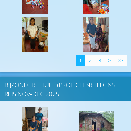
1
2
3
>
>>
BIJZONDERE HULP (PROJECTEN) TIJDENS
REIS NOV-DEC 2025