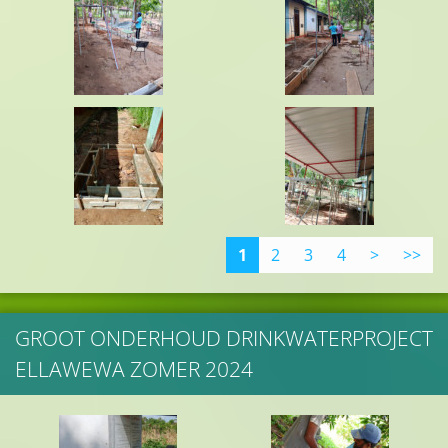
1
2
3
4
>
>>
GROOT ONDERHOUD DRINKWATERPROJECT
ELLAWEWA ZOMER 2024