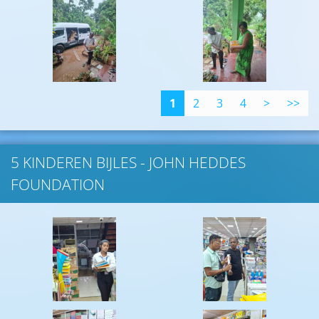
1
2
3
4
>
>>
5 KINDEREN BIJLES - JOHN HEDDES
FOUNDATION