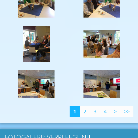
1
2
3
4
>
>>
FOTOGALERIJ: VERPLEEGUNIT