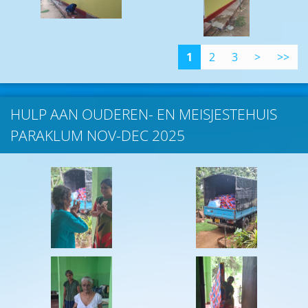
1
2
3
>
>>
HULP AAN OUDEREN- EN MEISJESTEHUIS
PARAKLUM NOV-DEC 2025