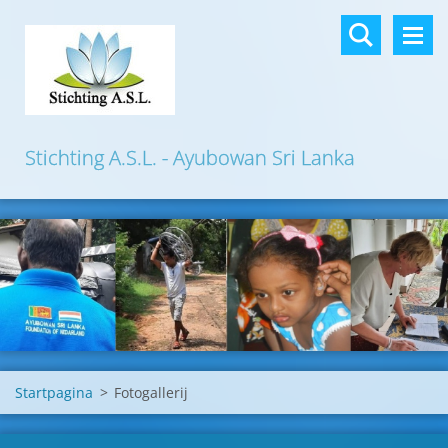
Stichting A.S.L. - Ayubowan Sri Lanka
Startpagina
>
Fotogallerij