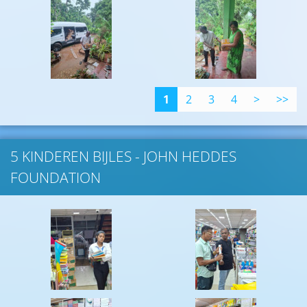
1
2
3
4
>
>>
5 KINDEREN BIJLES - JOHN HEDDES
FOUNDATION