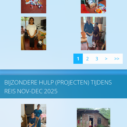
1
2
3
>
>>
BIJZONDERE HULP (PROJECTEN) TIJDENS
REIS NOV-DEC 2025