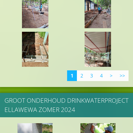
1
2
3
4
>
>>
GROOT ONDERHOUD DRINKWATERPROJECT
ELLAWEWA ZOMER 2024