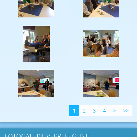
1
2
3
4
>
>>
FOTOGALERIJ: VERPLEEGUNIT