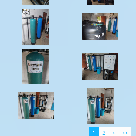
1
2
>
>>