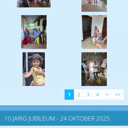
1
2
3
4
>
>>
10 JARIG JUBILEUM - 24 OKTOBER 2025