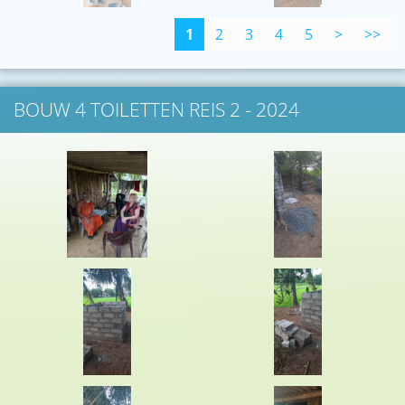
1
2
3
4
5
>
>>
BOUW 4 TOILETTEN REIS 2 - 2024