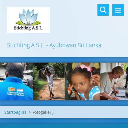
Stichting A.S.L. - Ayubowan Sri Lanka
Startpagina
>
Fotogallerij