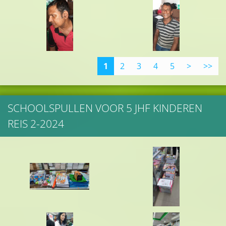
1
2
3
4
5
>
>>
SCHOOLSPULLEN VOOR 5 JHF KINDEREN
REIS 2-2024