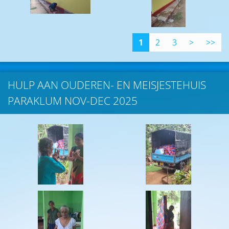
1
2
3
>
>>
HULP AAN OUDEREN- EN MEISJESTEHUIS
PARAKLUM NOV-DEC 2025