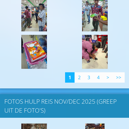
1
2
3
4
>
>>
FOTOS HULP REIS NOV/DEC 2025 (GREEP
UIT DE FOTO'S)