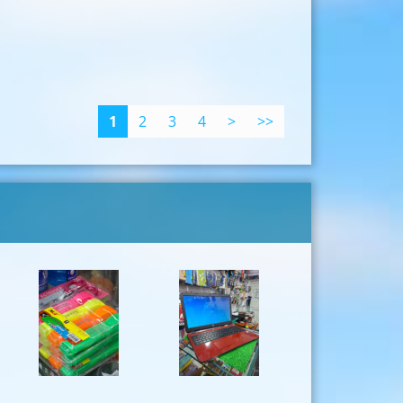
1
2
3
4
>
>>