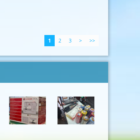
1
2
3
>
>>