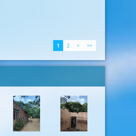
1
2
>
>>