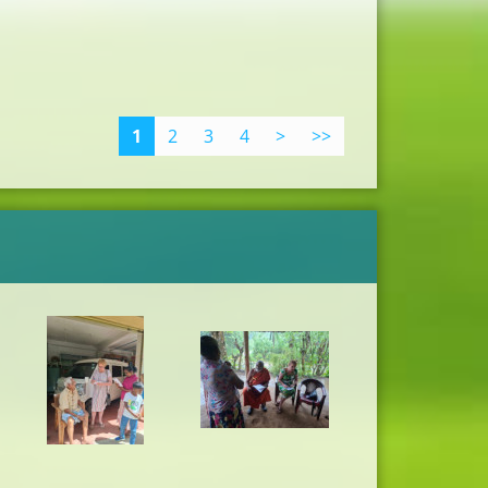
1
2
3
4
>
>>