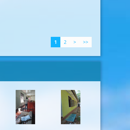
1
2
>
>>