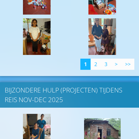
1
2
3
>
>>
BIJZONDERE HULP (PROJECTEN) TIJDENS
REIS NOV-DEC 2025