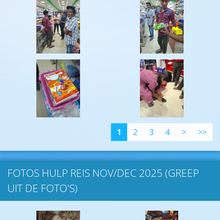
1
2
3
4
>
>>
FOTOS HULP REIS NOV/DEC 2025 (GREEP
UIT DE FOTO'S)