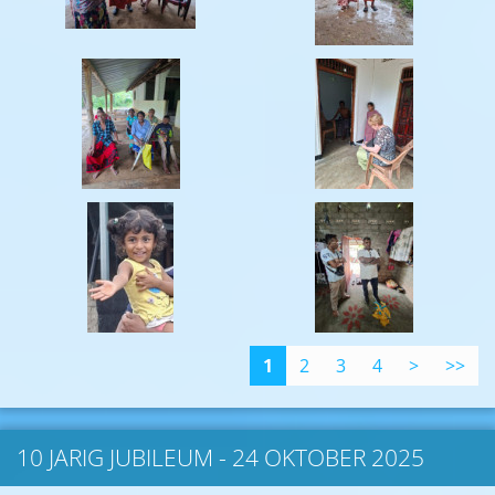
1
2
3
4
>
>>
10 JARIG JUBILEUM - 24 OKTOBER 2025