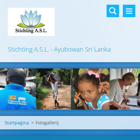
Stichting A.S.L. - Ayubowan Sri Lanka
Startpagina
>
Fotogallerij