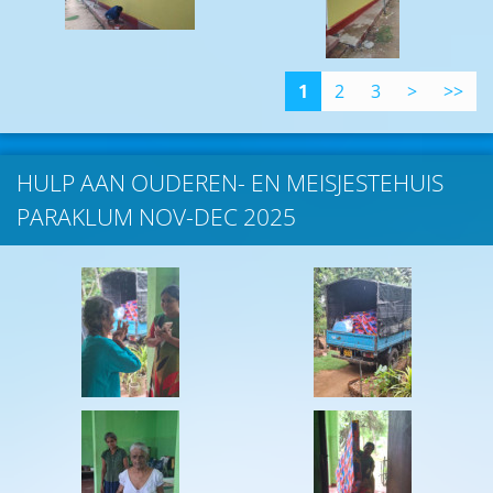
1
2
3
>
>>
HULP AAN OUDEREN- EN MEISJESTEHUIS
PARAKLUM NOV-DEC 2025