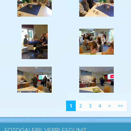
1
2
3
4
>
>>
FOTOGALERIJ: VERPLEEGUNIT