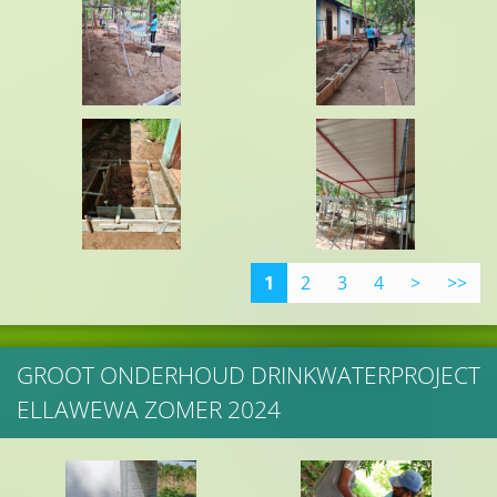
1
2
3
4
>
>>
GROOT ONDERHOUD DRINKWATERPROJECT
ELLAWEWA ZOMER 2024