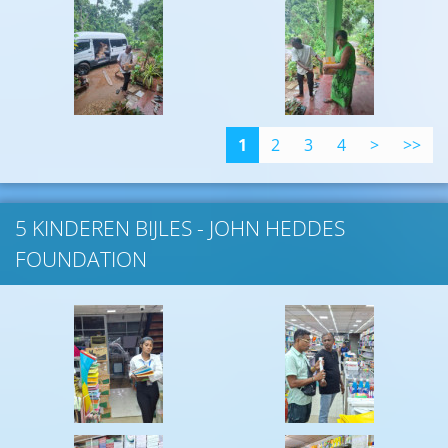
1
2
3
4
>
>>
5 KINDEREN BIJLES - JOHN HEDDES
FOUNDATION