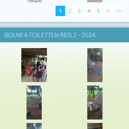
1
2
3
4
5
>
>>
BOUW 4 TOILETTEN REIS 2 - 2024