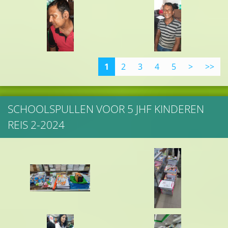
1
2
3
4
5
>
>>
SCHOOLSPULLEN VOOR 5 JHF KINDEREN
REIS 2-2024