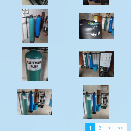
1
2
>
>>