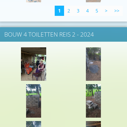
1
2
3
4
5
>
>>
BOUW 4 TOILETTEN REIS 2 - 2024