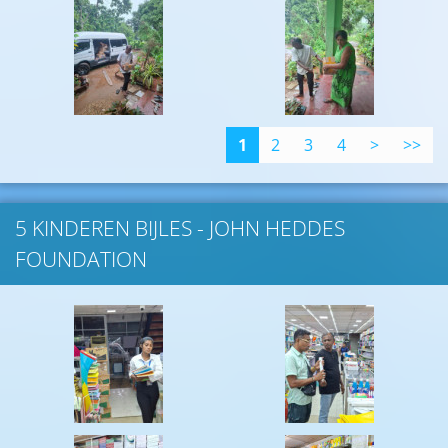
1
2
3
4
>
>>
5 KINDEREN BIJLES - JOHN HEDDES
FOUNDATION