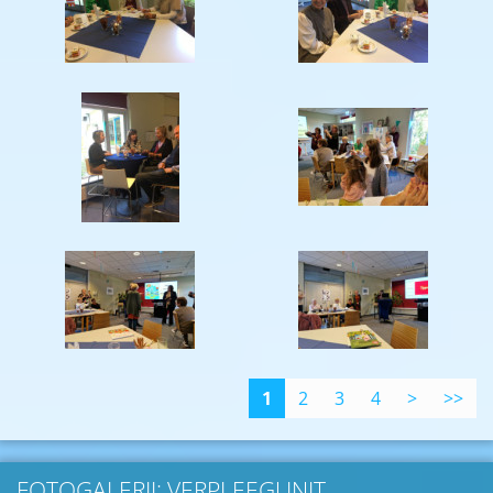
1
2
3
4
>
>>
FOTOGALERIJ: VERPLEEGUNIT