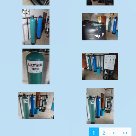
1
2
>
>>