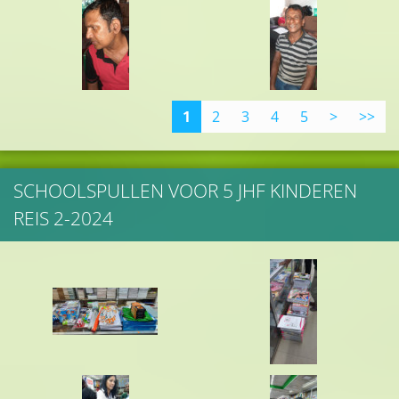
1
2
3
4
5
>
>>
SCHOOLSPULLEN VOOR 5 JHF KINDEREN
REIS 2-2024