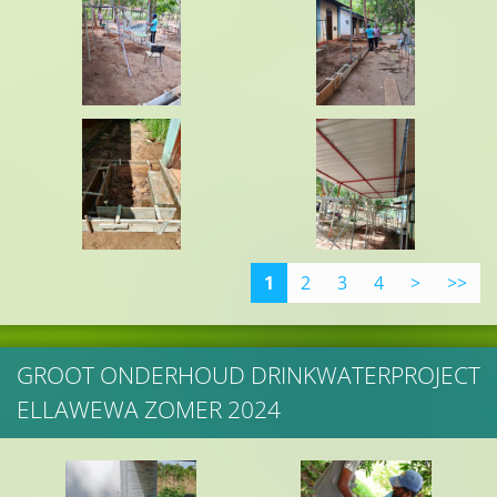
1
2
3
4
>
>>
GROOT ONDERHOUD DRINKWATERPROJECT
ELLAWEWA ZOMER 2024