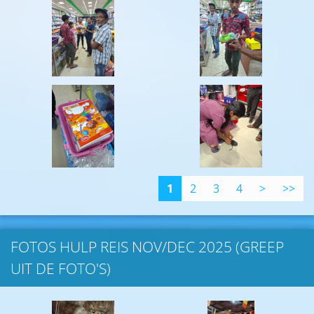
1
2
3
4
>
>>
FOTOS HULP REIS NOV/DEC 2025 (GREEP
UIT DE FOTO'S)