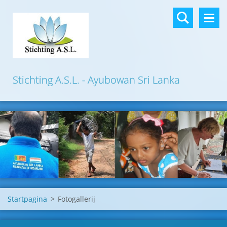
Stichting A.S.L. - Ayubowan Sri Lanka
Startpagina
>
Fotogallerij