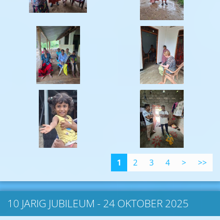
1
2
3
4
>
>>
10 JARIG JUBILEUM - 24 OKTOBER 2025