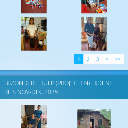
1
2
3
>
>>
BIJZONDERE HULP (PROJECTEN) TIJDENS
REIS NOV-DEC 2025