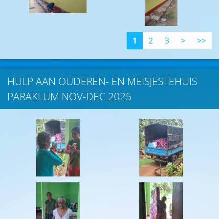
1
2
3
>
>>
HULP AAN OUDEREN- EN MEISJESTEHUIS
PARAKLUM NOV-DEC 2025